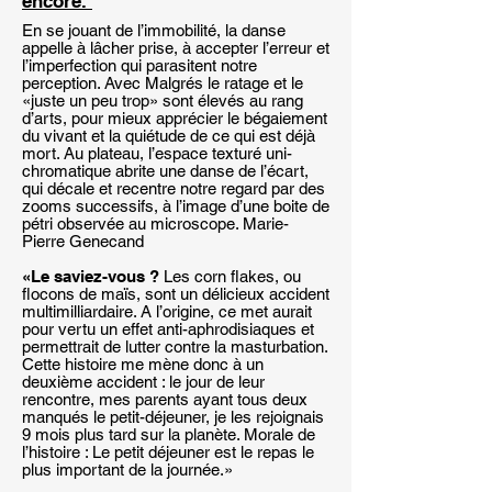
encore.
En se jouant de l’immobilité, la danse
appelle à lâcher prise, à accepter l’erreur et
l’imperfection qui parasitent notre
perception. Avec Malgrés le ratage et le
«juste un peu trop» sont élevés au rang
d’arts, pour mieux apprécier le bégaiement
du vivant et la quiétude de ce qui est déjà
mort. Au plateau, l’espace texturé uni-
chromatique abrite une danse de l’écart,
qui décale et recentre notre regard par des
zooms successifs, à l’image d’une boite de
pétri observée au microscope. Marie-
Pierre Genecand
«Le saviez-vous ?
Les corn flakes, ou
flocons de maïs, sont un délicieux accident
multimilliardaire. A l’origine, ce met aurait
pour vertu un effet anti-aphrodisiaques et
permettrait de lutter contre la masturbation.
Cette histoire me mène donc à un
deuxième accident : le jour de leur
rencontre, mes parents ayant tous deux
manqués le petit-déjeuner, je les rejoignais
9 mois plus tard sur la planète. Morale de
l’histoire : Le petit déjeuner est le repas le
plus important de la journée.»