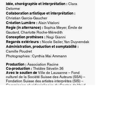
Idée, chorégraphie et interprétation :
Clara
Delorme
Collaboration artistique et interprétation :
Christian Garcia-Gaucher
Création Lumière :
Alain Vitaloni
Regie (in alternance) :
Sophia Meyer, Émile de
Gautard, Charlotte Roche-Méredith
Conception prothèses :
Nagi Gianni
Regards extérieurs :
Nicole Seiler, Yan Duyvendak
Administration, production et comptabilité :
Camille Poudret
Photographies : Cynthia Mai Ammann
Production :
Association Racine
Co-production :
Théâtre Sévelin 36
Avec le soutien de
Ville de Lausanne – Fond
culturel de la Société Suisse des Auteurs (SSA) –
Fondation Suisse des artistes interprètes (SIS) –
Commission pluridisciplinaire du Canton de Vaud
– Loterie Romande – PREMIO – Fondation Nicati-
de-Luze, L’association Racine est bénéficiaire
d’un soutien annuel sous la forme d’une
convention avec la Fondation Nestlé pour l’art.
Lieux de tournées :
Danaé Festival – Milan
(2023), L’Usine à Gaz – Nyon (2023), ADN & ABC
– La Chaux de fond (2022), La Batie & Saint
Gervais - Genève (2022) Théâtre Sévelin 36 –
Lausanne (premiere march 2021 and October
2021), ZHDK PREMIO (1st Prize) – Zürich (2020)